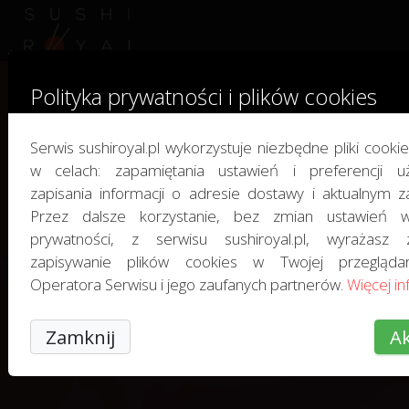
Polityka prywatności i plików cookies
Serwis sushiroyal.pl wykorzystuje niezbędne pliki cookie
w celach: zapamiętania ustawień i preferencji uż
zapisania informacji o adresie dostawy i aktualnym z
Przez dalsze korzystanie, bez zmian ustawień w
prywatności, z serwisu sushiroyal.pl, wyrażasz
zapisywanie plików cookies w Twojej przegląda
Operatora Serwisu i jego zaufanych partnerów.
Więcej inf
Zamknij
Ak