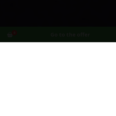
0
Go to the offer
Enter address
Podaj swój adres i sprawdź czy dowozimy je